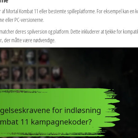
 af Mortal Kombat 11 eller bestemte spilleplatforme. For eksempel kan en 
One eller PC-versionerne.
matcher deres spilversion og platform. Dette inkluderer at tjekke for kompatib
r, der måtte være nødvendige.