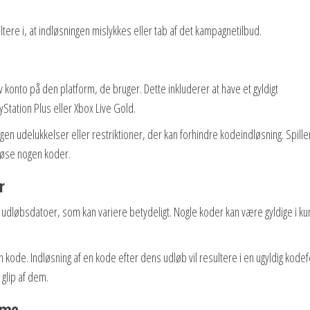
ltere i, at indløsningen mislykkes eller tab af det kampagnetilbud.
 konto på den platform, de bruger. Dette inkluderer at have et gyldigt
tation Plus eller Xbox Live Gold.
gen udelukkelser eller restriktioner, der kan forhindre kodeindløsning. Spille
løse nogen koder.
r
løbsdatoer, som kan variere betydeligt. Nogle koder kan være gyldige i ku
 kode. Indløsning af en kode efter dens udløb vil resultere i en ugyldig kodefe
 glip af dem.
orme