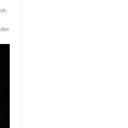
kode,
ilitet