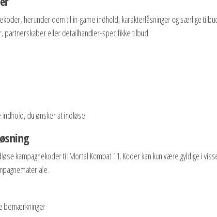
er
koder, herunder dem til in-game indhold, karakterlåsninger og særlige tilbu
artnerskaber eller detailhandler-specifikke tilbud.
e indhold, du ønsker at indløse.
løsning
ndløse kampagnekoder til Mortal Kombat 11. Koder kan kun være gyldige i viss
kampagnemateriale.
kke bemærkninger