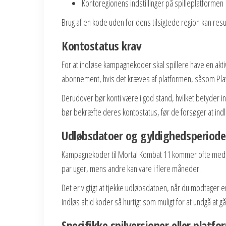
Kontoregionens indstillinger på spilleplatformen
Brug af en kode uden for dens tilsigtede region kan resu
Kontostatus krav
For at indløse kampagnekoder skal spillere have en aktiv
abonnement, hvis det kræves af platformen, såsom PlayS
Derudover bør konti være i god stand, hvilket betyder in
bør bekræfte deres kontostatus, før de forsøger at ind
Udløbsdatoer og gyldighedsperiode
Kampagnekoder til Mortal Kombat 11 kommer ofte med ud
par uger, mens andre kan vare i flere måneder.
Det er vigtigt at tjekke udløbsdatoen, når du modtager en
Indløs altid koder så hurtigt som muligt for at undgå at gå
Specifikke spilversioner eller platf