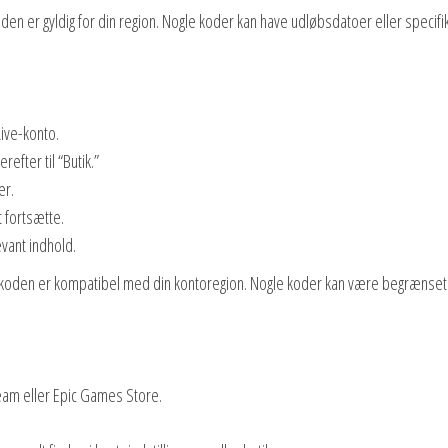
koden er gyldig for din region. Nogle koder kan have udløbsdatoer eller specifi
Live-konto.
efter til “Butik.”
er.
 fortsætte.
vant indhold.
agnekoden er kompatibel med din kontoregion. Nogle koder kan være begrænset
team eller Epic Games Store.