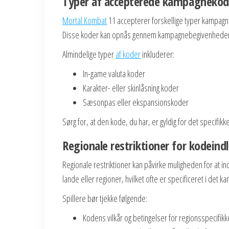
Typer af accepterede kampagnekod
Mortal Kombat
11 accepterer forskellige typer kampagne
Disse koder kan opnås gennem kampagnebegivenheder, p
Almindelige typer
af koder
inkluderer:
In-game valuta koder
Karakter- eller skinlåsning koder
Sæsonpas eller ekspansionskoder
Sørg for, at den kode, du har, er gyldig for det specifikk
Regionale restriktioner for kodeind
Regionale restriktioner kan påvirke muligheden for at i
lande eller regioner, hvilket ofte er specificeret i det 
Spillere bør tjekke følgende:
Kodens vilkår og betingelser for regionsspecifi